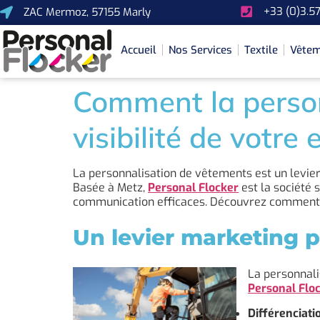
+33 (0)3.57
ZAC Mermoz, 57155 Marly
Accueil
Nos Services
Textile
Vêtem
Comment la person
visibilité de votre 
La personnalisation de vêtements est un levie
Basée à Metz,
Personal Flocker
est la société 
communication efficaces. Découvrez comment la 
Un levier marketing p
La personnali
Personal Flo
Différenciati