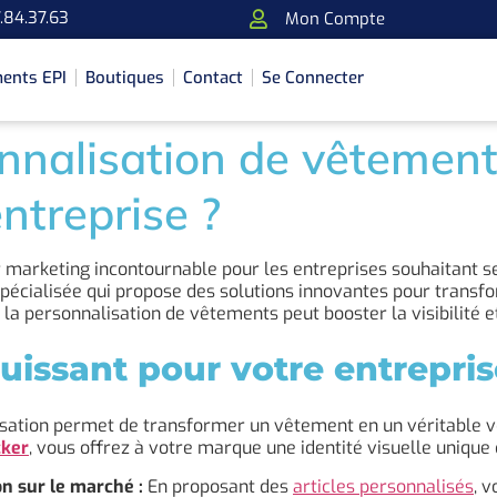
.84.37.63
Mon Compte
ents EPI
Boutiques
Contact
Se Connecter
nalisation de vêtements
entreprise ?
r marketing incontournable pour les entreprises souhaitant 
spécialisée qui propose des solutions innovantes pour trans
personnalisation de vêtements peut booster la visibilité et
uissant pour votre entrepris
sation permet de transformer un vêtement en un véritable v
cker
, vous offrez à votre marque une identité visuelle uniqu
on sur le marché :
En proposant des
articles personnalisés
, 