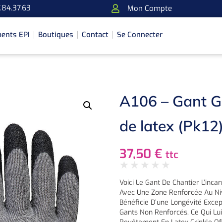
.84.37.63
Mon Compte
ents EPI
Boutiques
Contact
Se Connecter
A106 – Gant Gr
de latex (Pk12
37,50
€
ttc
★
★
★
★
★
Voici Le Gant De Chantier L’incar
Avec Une Zone Renforcée Au Niv
Bénéficie D’une Longévité Excep
Gants Non Renforcés, Ce Qui Lui