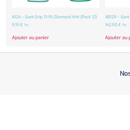
A124 – Gant Grip 13 PU Diamond Knit (Pack 12)
AB129 – Gant
9,15
€
142,50
€
Ttc
Ttc
Ajouter au panier
Ajouter au 
Nos