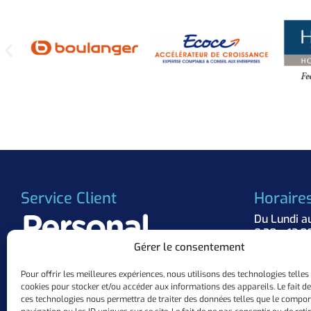
Service Client
Horaire
Du Lundi a
8:30 – 12:0
Gérer le consentement
Suivez 
Pour offrir les meilleures expériences, nous utilisons des technologies telles
cookies pour stocker et/ou accéder aux informations des appareils. Le fait de
+33 (0)3.57.84.37.63
ces technologies nous permettra de traiter des données telles que le compo
contact@personalflocker.com