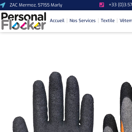
+33 (0)3.57
ZAC Mermoz, 57155 Marly
Accueil
Nos Services
Textile
Vêtem