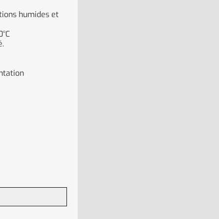
itions humides et
0°C
é.
ntation