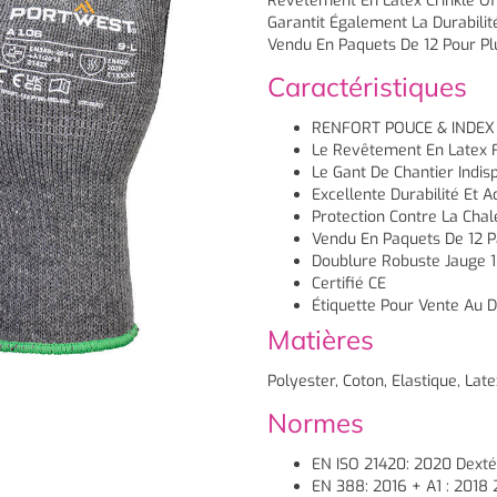
Revêtement En Latex Crinkle O
Garantit Également La Durabilit
Vendu En Paquets De 12 Pour Plu
Caractéristiques
RENFORT POUCE & INDEX
Le Revêtement En Latex F
Le Gant De Chantier Indis
Excellente Durabilité Et
Protection Contre La Chal
Vendu En Paquets De 12 Pa
Doublure Robuste Jauge 
Certifié CE
Étiquette Pour Vente Au Dé
Matières
Polyester, Coton, Elastique, Late
Normes
EN ISO 21420: 2020 Dexté
EN 388: 2016 + A1 : 2018