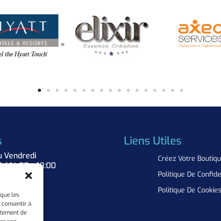
s
Liens Utiles
u Vendredi
Créez Votre Boutiq
0 / 14:00 – 18:00
Politique De Confide
Nous
Politique De Cookie
 que les
 consentir à
rtement de