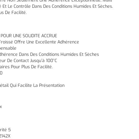
ffre Non Seulement Une Adhérence Exceptionnelle, Mais
é Et Le Contrôle Dans Des Conditions Humides Et Sèches.
s De Facilité.
 POUR UNE SOLIDITE ACCRUE
roissé Offre Une Excellente Adhérence
pensable
 Adhérence Dans Des Conditions Humides Et Sèches
eur De Contact Jusqu’à 100°C
ires Pour Plus De Facilité.
10
tail Qui Facilite La Présentation
x
rité 5
 2142X