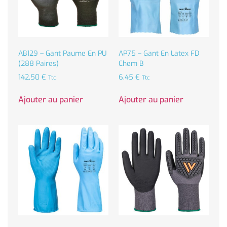
AB129 – Gant Paume En PU
AP75 – Gant En Latex FD
(288 Paires)
Chem B
142,50
€
6,45
€
Ttc
Ttc
Ajouter au panier
Ajouter au panier