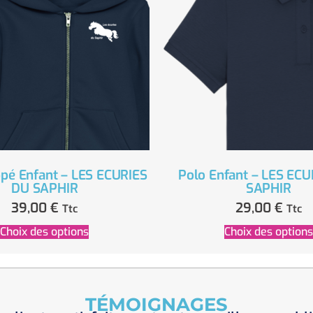
pé Enfant – LES ECURIES
Polo Enfant – LES EC
DU SAPHIR
SAPHIR
39,00
€
29,00
€
Ttc
Ttc
Choix des options
Choix des options
TÉMOIGNAGES