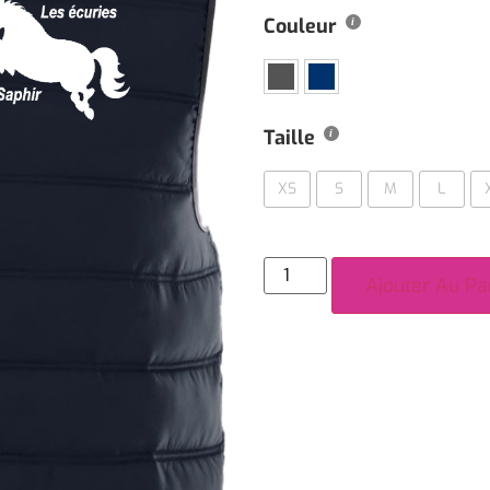
Couleur
Taille
XS
S
M
L
Ajouter Au Pa