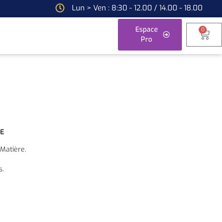
Lun > Ven : 8:30 - 12.00 / 14.00 - 18.00
Espace
0
Pro
CE
Matière.
s.