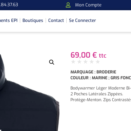
.84.37.63
Mon Compte
ents EPI
Boutiques
Contact
Se Connecter
69,00
€
ttc
★
★
★
★
★
MARQUAGE : BRODERIE
COULEUR : MARINE ; GRIS FON
Bodywarmer Léger Moderne Bi-
2 Poches Latérales Zippées.
Protège-Menton. Zips Contrasté