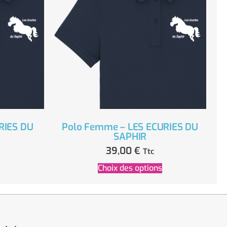
URIES DU
Polo Femme – LES ECURIES DU
SAPHIR
39,00
€
Ttc
Choix des options