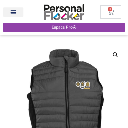
0
Espace Pro