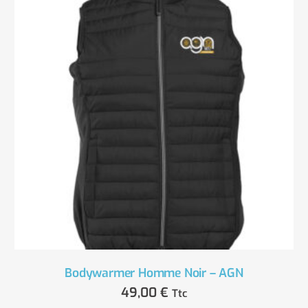
Bodywarmer Homme Noir – AGN
49,00
€
Ttc