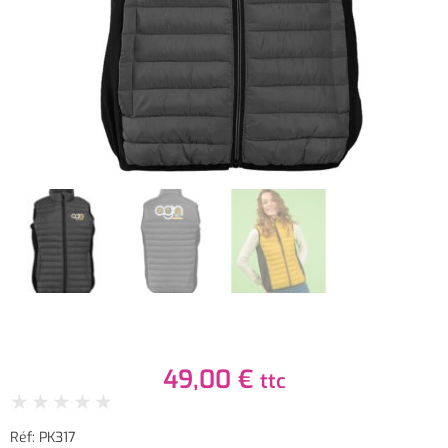
49,00
€
ttc
★
★
★
★
★
Réf: PK317