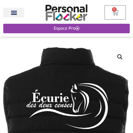
0
Espace Pro