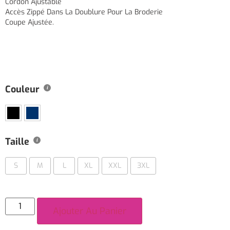
Cordon Ajustable
Accès Zippé Dans La Doublure Pour La Broderie
Coupe Ajustée.
Couleur
Taille
S
M
L
XL
XXL
3XL
Ajouter Au Panier