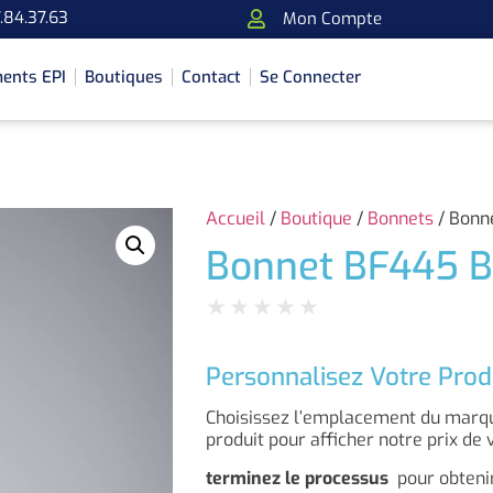
.84.37.63
Mon Compte
ents EPI
Boutiques
Contact
Se Connecter
Accueil
/
Boutique
/
Bonnets
/ Bonn
Bonnet BF445 B
★
★
★
★
★
Personnalisez Votre Prod
Choisissez l’emplacement du marqua
produit pour afficher notre prix de 
terminez le processus
pour obtenir