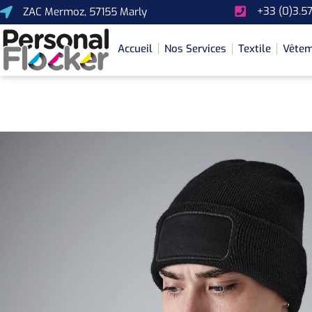
+33 (0)3.57
ZAC Mermoz, 57155 Marly
Accueil
Nos Services
Textile
Vêtem