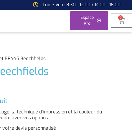
Lun > Ven : 8:30 - 12.00 / 14.00 - 18.00
Espace
0
Pro
et BF445 Beechfields
eechfields
uit
ge, la technique d’impression et la couleur du
vente avec vos options.
 votre devis personnalisé