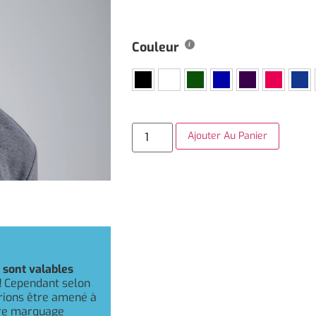
Couleur
Ajouter Au Panier
r
sont valables
!
Cependant selon
rrions être amené à
otre marquage