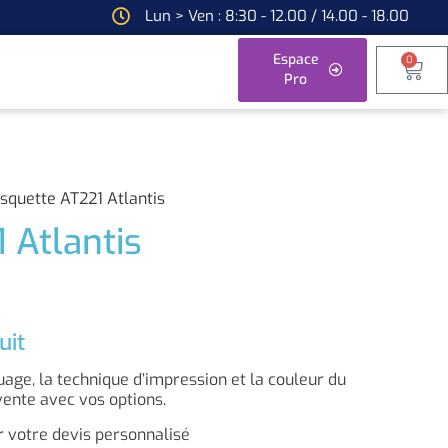
Lun > Ven : 8:30 - 12.00 / 14.00 - 18.00
Espace
0
Pro
squette AT221 Atlantis
 Atlantis
uit
ge, la technique d’impression et la couleur du
vente avec vos options.
 votre devis personnalisé