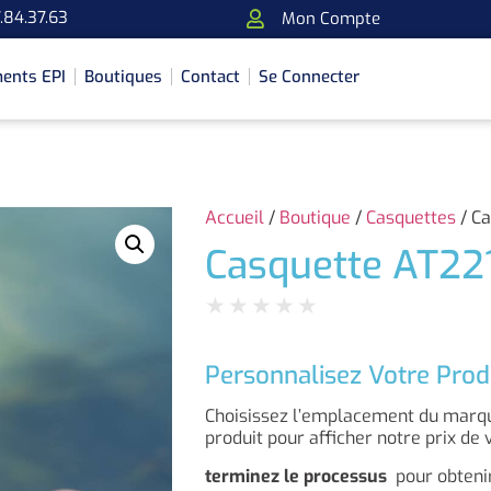
.84.37.63
Mon Compte
ents EPI
Boutiques
Contact
Se Connecter
Accueil
/
Boutique
/
Casquettes
/ Ca
Casquette AT221
★
★
★
★
★
Personnalisez Votre Prod
Choisissez l’emplacement du marqua
produit pour afficher notre prix de 
terminez le processus
pour obtenir