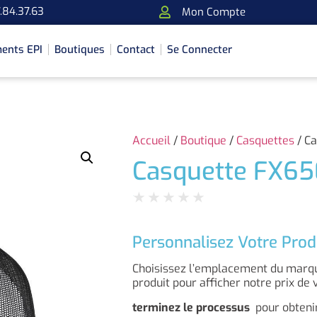
.84.37.63
Mon Compte
ents EPI
Boutiques
Contact
Se Connecter
Accueil
/
Boutique
/
Casquettes
/ Ca
Casquette FX650
★
★
★
★
★
Personnalisez Votre Prod
Choisissez l’emplacement du marqua
produit pour afficher notre prix de 
terminez le processus
pour obtenir