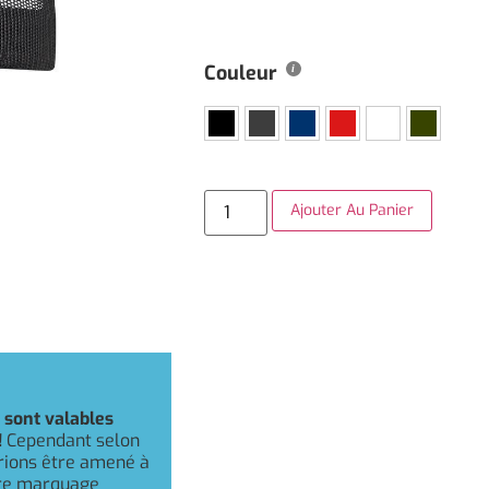
Couleur
Ajouter Au Panier
r
sont valables
!
Cependant selon
rrions être amené à
otre marquage