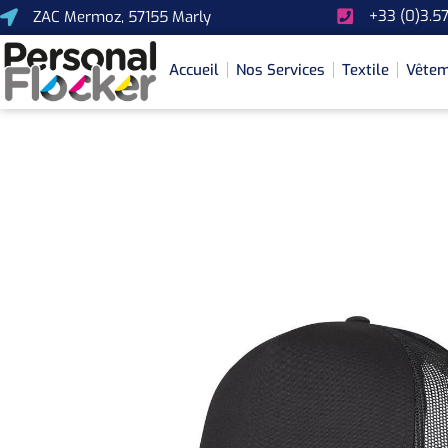
+33 (0)3.57
ZAC Mermoz, 57155 Marly
Accueil
Nos Services
Textile
Vêtem