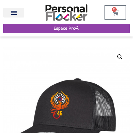
0
Espace Pro