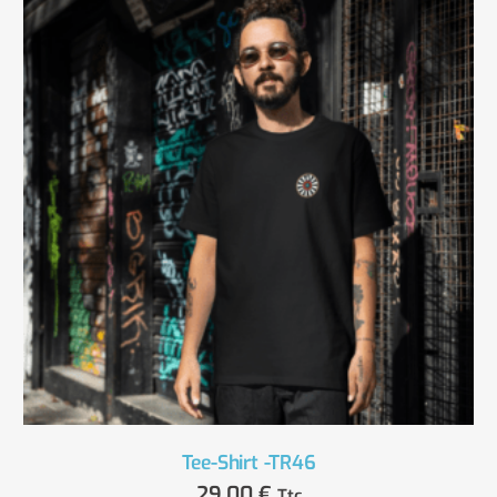
Tee-Shirt -TR46
29,00
€
Ttc