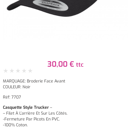
30,00
€
ttc
★
★
★
★
★
MARQUAGE: Broderie Face Avant
COULEUR: Noir
Réf: 7707
Casquette Style Trucker
–
– Filet À L’arrière Et Sur Les Côtés.
-Fermeture Par Picots En PVC.
-100% Coton.