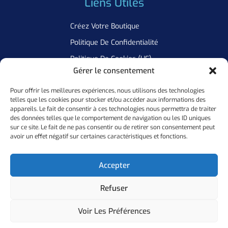
Liens Utiles
Créez Votre Boutique
Politique De Confidentialité
Politique De Cookies (UE)
Gérer le consentement
Pour offrir les meilleures expériences, nous utilisons des technologies
Newsletter
telles que les cookies pour stocker et/ou accéder aux informations des
appareils. Le fait de consentir à ces technologies nous permettra de traiter
Inscrivez Vous A Notre Newsletter Pour Ne Manquer Aucune De
des données telles que le comportement de navigation ou les ID uniques
sur ce site. Le fait de ne pas consentir ou de retirer son consentement peut
Nos Offres
avoir un effet négatif sur certaines caractéristiques et fonctions.
Ok
Accepter
Refuser
Copyright ©
2026
Personal Flocker • Website By Elixir Lab
Voir Les Préférences