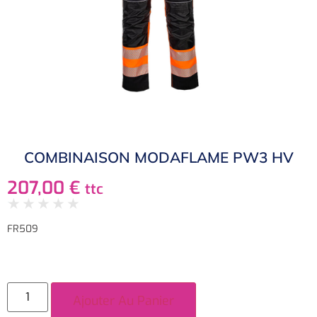
COMBINAISON MODAFLAME PW3 HV
207,00
€
ttc
★
★
★
★
★
FR509
Ajouter Au Panier