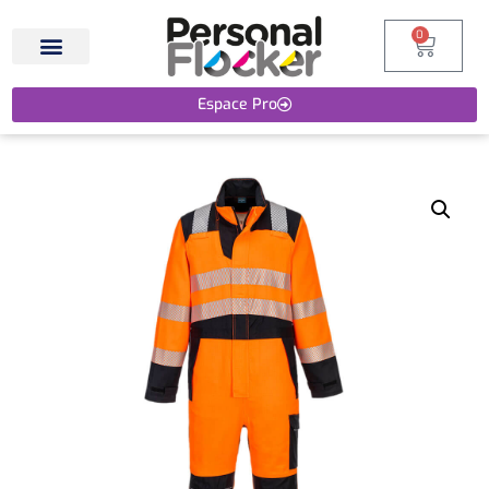
0
Espace Pro