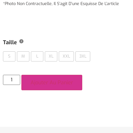
*Photo Non Contractuelle, Il S’agit D’une Esquisse De L’article
Taille
S
M
L
XL
XXL
3XL
Ajouter Au Panier