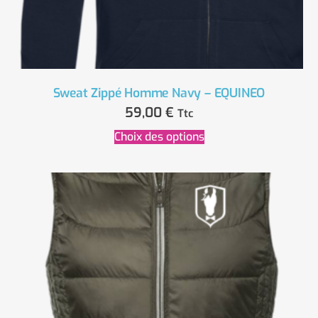
Sweat Zippé Homme Navy – EQUINEO
59,00
€
Ttc
Choix des options