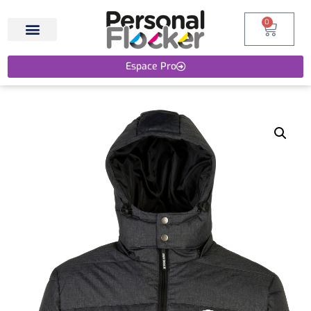
0
Espace Pro