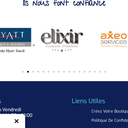
Ils nous font confiance
s
Liens Utiles
u Vendredi
Créez Votre Boutiq
0 / 14:00 – 18:00
Politique De Confide