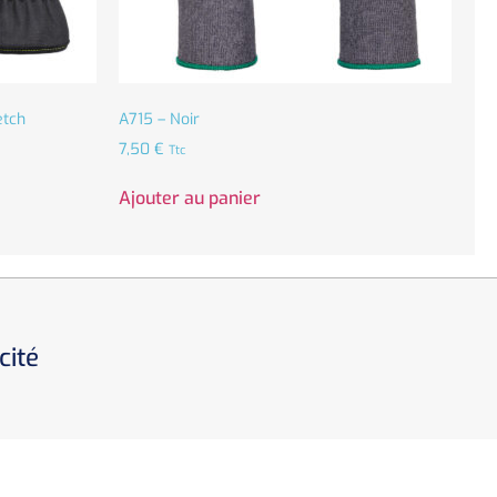
etch
A715 – Noir
7,50
€
Ttc
Ajouter au panier
cité