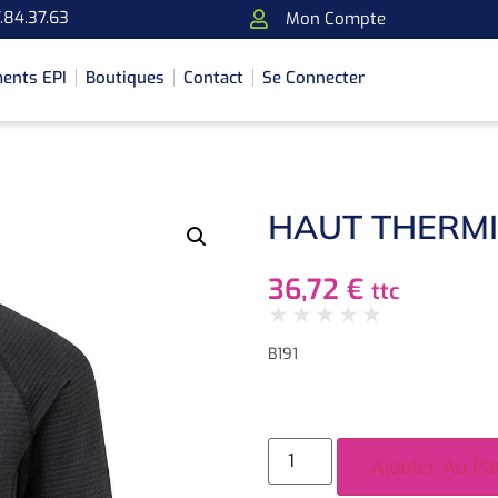
.84.37.63
Mon Compte
ents EPI
Boutiques
Contact
Se Connecter
HAUT THERM
36,72
€
ttc
★
★
★
★
★
B191
Ajouter Au Pa