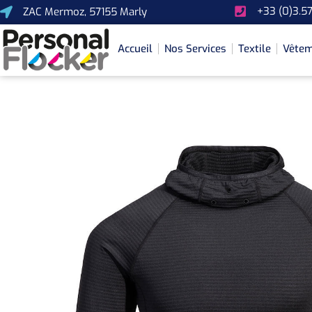
+33 (0)3.57
ZAC Mermoz, 57155 Marly
Accueil
Nos Services
Textile
Vêtem