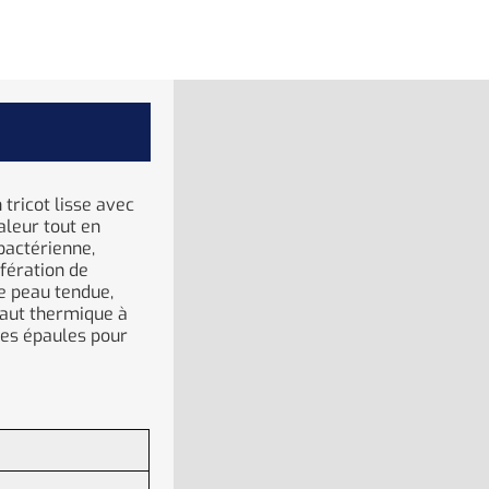
tricot lisse avec
aleur tout en
ibactérienne,
fération de
e peau tendue,
haut thermique à
des épaules pour