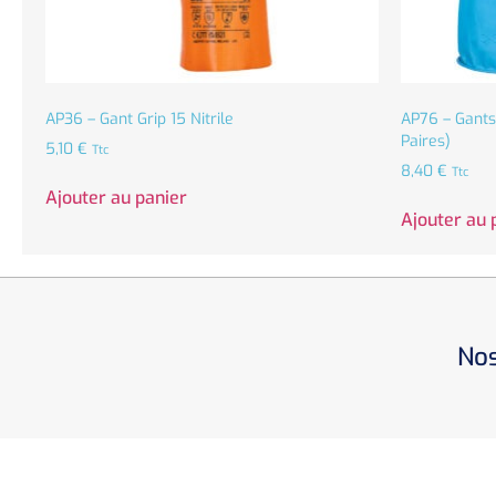
AP36 – Gant Grip 15 Nitrile
AP76 – Gants 
Paires)
5,10
€
Ttc
8,40
€
Ttc
Ajouter au panier
Ajouter au 
Nos