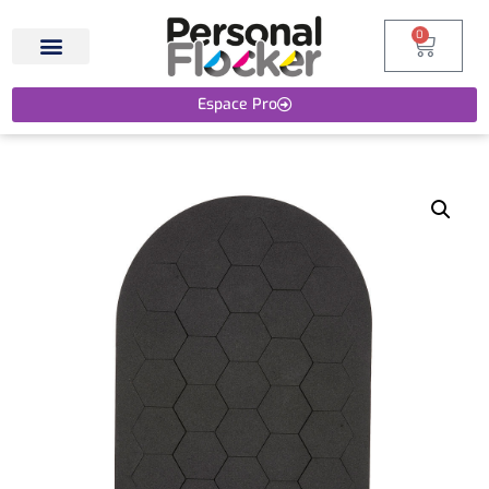
0
Espace Pro