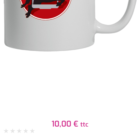
10,00
€
ttc
★
★
★
★
★