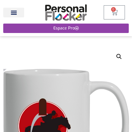
0
Espace Pro