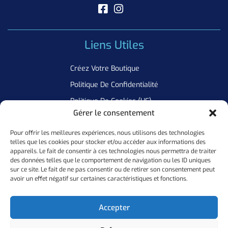
Liens Utiles
Créez Votre Boutique
Politique De Confidentialité
Politique De Cookies (UE)
Gérer le consentement
Pour offrir les meilleures expériences, nous utilisons des technologies
Newsletter
telles que les cookies pour stocker et/ou accéder aux informations des
appareils. Le fait de consentir à ces technologies nous permettra de traiter
Inscrivez Vous A Notre Newsletter Pour Ne Manquer Aucune De
des données telles que le comportement de navigation ou les ID uniques
sur ce site. Le fait de ne pas consentir ou de retirer son consentement peut
Nos Offres
avoir un effet négatif sur certaines caractéristiques et fonctions.
Ok
Accepter