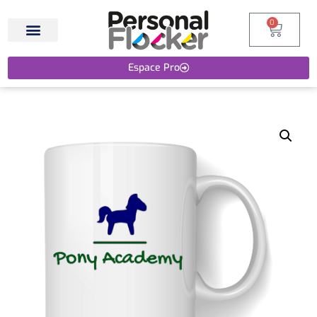
0
Espace Pro