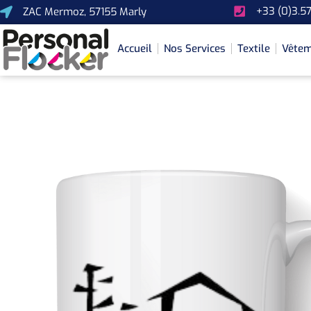
+33 (0)3.57
ZAC Mermoz, 57155 Marly
Accueil
Nos Services
Textile
Vêtem