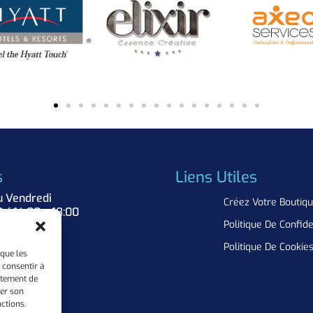
s
Liens Utiles
u Vendredi
Créez Votre Boutiq
0 / 14:00 – 18:00
Politique De Confide
Nous
Politique De Cookie
 que les
 consentir à
rtement de
rer son
ctions.