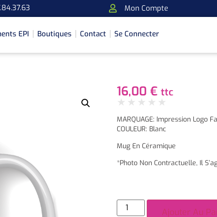
.84.37.63
Mon Compte
ents EPI
Boutiques
Contact
Se Connecter
16,00
€
ttc
★
★
★
★
★
MARQUAGE: Impression Logo Fa
COULEUR: Blanc
Mug En Céramique
*Photo Non Contractuelle, Il S’ag
Ajouter Au Pa