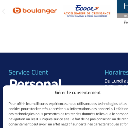
Service Client
Horaire
Du Lundi a
8:30 – 12:0
Gérer le consentement
Suivez 
Pour offrir les meilleures expériences, nous utilisons des technologies telles
cookies pour stocker et/ou accéder aux informations des appareils. Le fait de
+33 (0)3.57.84.37.63
ces technologies nous permettra de traiter des données telles que le compo
contact@personalflocker.com
navigation ou les ID uniques sur ce site. Le fait de ne pas consentir ou de reti
10 ZAC Mermoz, 57155 Marly
consentement peut avoir un effet négatif sur certaines caractéristiques et fon