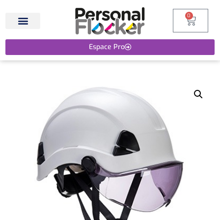
0
Espace Pro