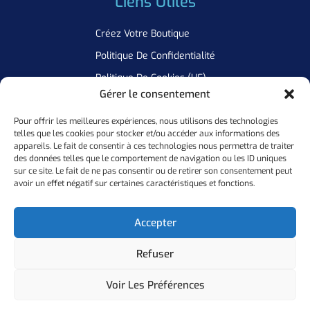
Liens Utiles
Créez Votre Boutique
Politique De Confidentialité
Politique De Cookies (UE)
Gérer le consentement
Pour offrir les meilleures expériences, nous utilisons des technologies
Newsletter
telles que les cookies pour stocker et/ou accéder aux informations des
appareils. Le fait de consentir à ces technologies nous permettra de traiter
Inscrivez Vous A Notre Newsletter Pour Ne Manquer Aucune De
des données telles que le comportement de navigation ou les ID uniques
sur ce site. Le fait de ne pas consentir ou de retirer son consentement peut
Nos Offres
avoir un effet négatif sur certaines caractéristiques et fonctions.
Ok
Accepter
Refuser
Copyright ©
2026
Personal Flocker • Website By Elixir Lab
Voir Les Préférences