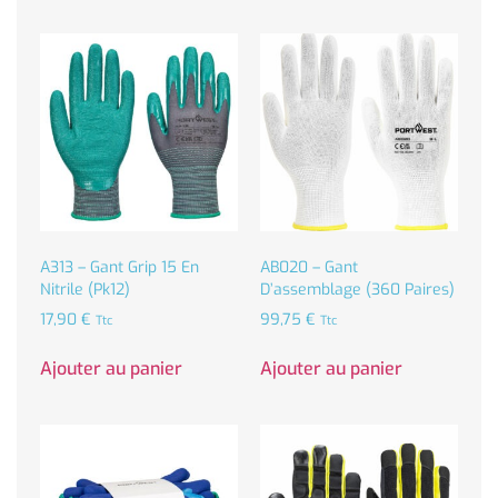
A313 – Gant Grip 15 En
AB020 – Gant
Nitrile (Pk12)
D’assemblage (360 Paires)
17,90
€
99,75
€
Ttc
Ttc
Ajouter au panier
Ajouter au panier