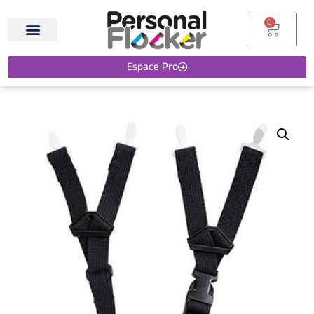
0
Espace Pro