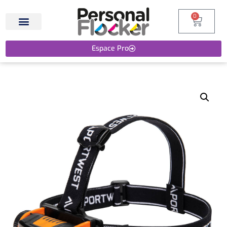
0
Espace Pro