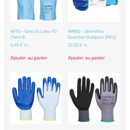
AP75 – Gant En Latex FD
APB80 – DermiFlex
Chem B
Essential Multipack (Pk12)
6,45
€
22,20
€
Ttc
Ttc
Ajouter au panier
Ajouter au panier