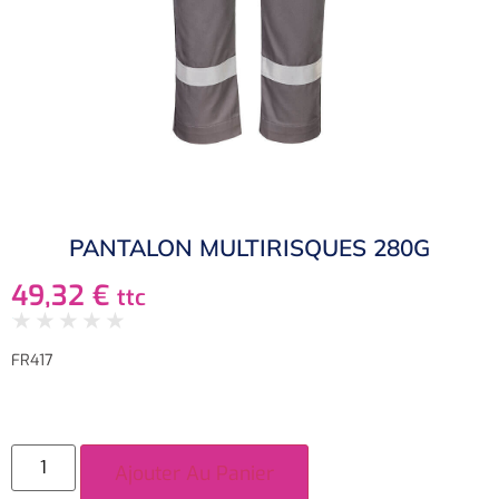
PANTALON MULTIRISQUES 280G
49,32
€
ttc
★
★
★
★
★
FR417
Ajouter Au Panier