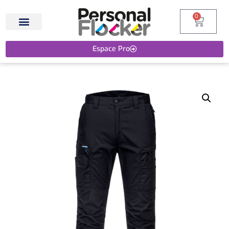
0
Espace Pro