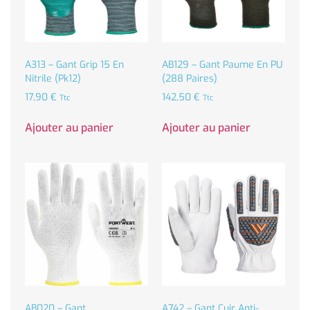
A313 – Gant Grip 15 En
AB129 – Gant Paume En PU
Nitrile (Pk12)
(288 Paires)
17,90
€
142,50
€
Ttc
Ttc
Ajouter au panier
Ajouter au panier
AB020 – Gant
A742 – Gant Cuir Anti-