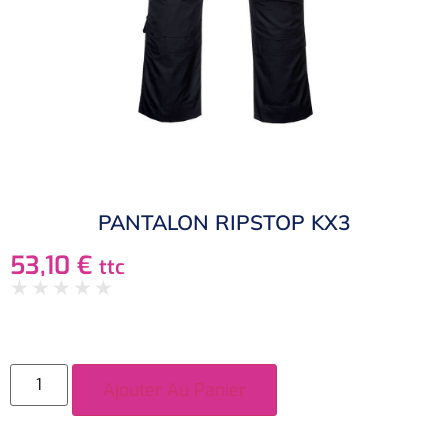
PANTALON RIPSTOP KX3
53,10
€
ttc
★
★
★
★
★
Ajouter Au Panier