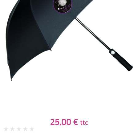
25,00
€
ttc
★
★
★
★
★