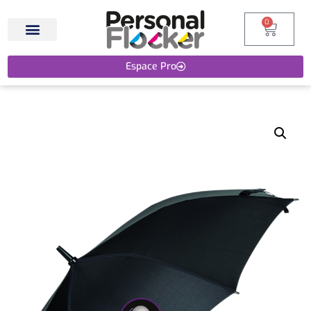
0
Espace Pro