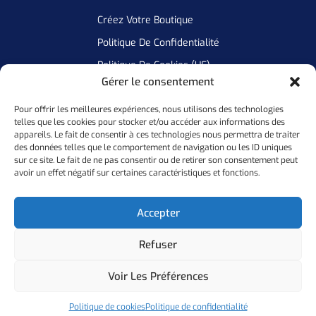
Créez Votre Boutique
Politique De Confidentialité
Politique De Cookies (UE)
Gérer le consentement
Pour offrir les meilleures expériences, nous utilisons des technologies
Newsletter
telles que les cookies pour stocker et/ou accéder aux informations des
appareils. Le fait de consentir à ces technologies nous permettra de traiter
Inscrivez Vous A Notre Newsletter Pour Ne Manquer Aucune De
des données telles que le comportement de navigation ou les ID uniques
sur ce site. Le fait de ne pas consentir ou de retirer son consentement peut
Nos Offres
avoir un effet négatif sur certaines caractéristiques et fonctions.
Ok
Accepter
Refuser
Copyright ©
2026
Personal Flocker • Website By Elixir Lab
Voir Les Préférences
Politique De Confidentialité
Mention Légales
Politique de cookies
Politique de confidentialité