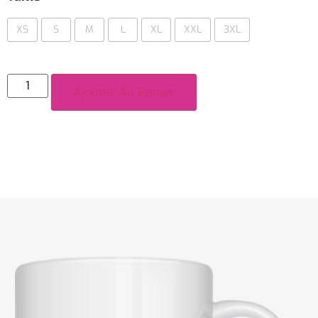
XS
S
M
L
XL
XXL
3XL
Ajouter Au Panier