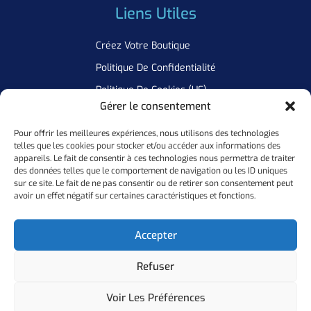
Liens Utiles
Créez Votre Boutique
Politique De Confidentialité
Politique De Cookies (UE)
Gérer le consentement
Pour offrir les meilleures expériences, nous utilisons des technologies
Newsletter
telles que les cookies pour stocker et/ou accéder aux informations des
appareils. Le fait de consentir à ces technologies nous permettra de traiter
Inscrivez Vous A Notre Newsletter Pour Ne Manquer Aucune De
des données telles que le comportement de navigation ou les ID uniques
sur ce site. Le fait de ne pas consentir ou de retirer son consentement peut
Nos Offres
avoir un effet négatif sur certaines caractéristiques et fonctions.
Ok
Accepter
Refuser
Copyright ©
2026
Personal Flocker • Website By Elixir Lab
Voir Les Préférences