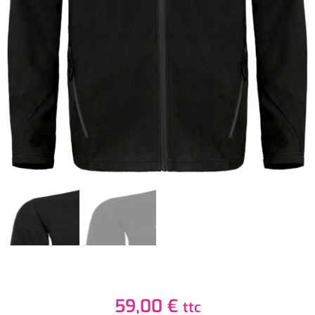
59,00
€
ttc