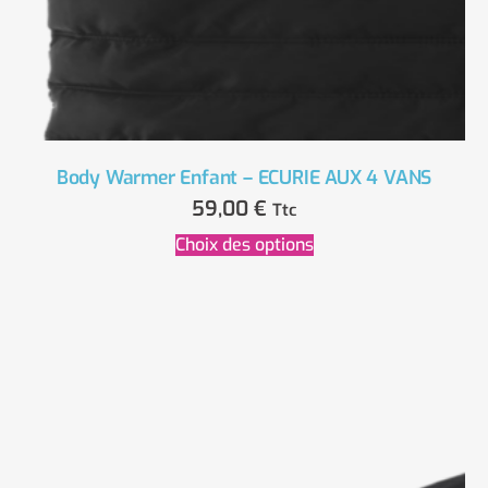
Body Warmer Enfant – ECURIE AUX 4 VANS
59,00
€
Ttc
Choix des options