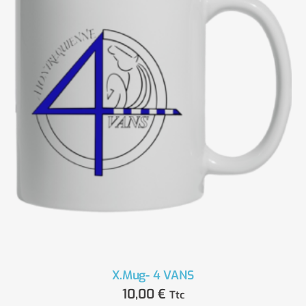
X.Mug- 4 VANS
10,00
€
Ttc