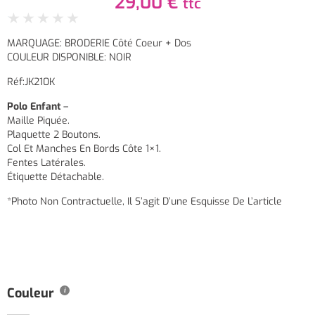
29,00
€
ttc
★
★
★
★
★
MARQUAGE: BRODERIE Côté Coeur + Dos
COULEUR DISPONIBLE: NOIR
Réf:JK210K
Polo Enfant
–
Maille Piquée.
Plaquette 2 Boutons.
Col Et Manches En Bords Côte 1×1.
Fentes Latérales.
Étiquette Détachable.
*Photo Non Contractuelle, Il S’agit D’une Esquisse De L’article
Couleur