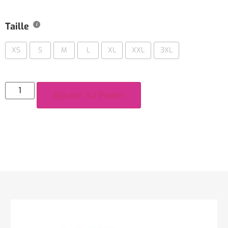
Taille
XS
S
M
L
XL
XXL
3XL
Ajouter Au Panier