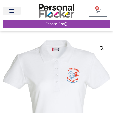
0
Espace Pro