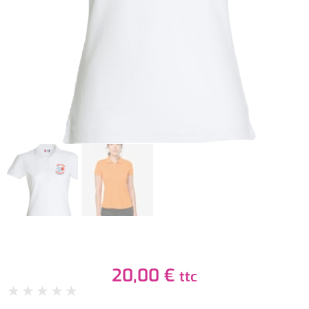
20,00
€
ttc
★
★
★
★
★