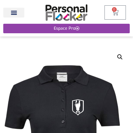
0
Espace Pro