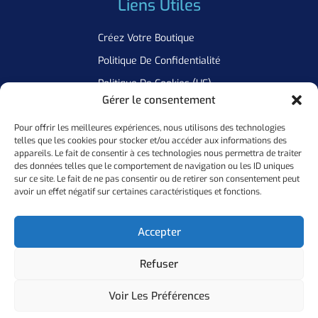
Liens Utiles
Créez Votre Boutique
Politique De Confidentialité
Politique De Cookies (UE)
Gérer le consentement
Pour offrir les meilleures expériences, nous utilisons des technologies
Newsletter
telles que les cookies pour stocker et/ou accéder aux informations des
appareils. Le fait de consentir à ces technologies nous permettra de traiter
Inscrivez Vous A Notre Newsletter Pour Ne Manquer Aucune De
des données telles que le comportement de navigation ou les ID uniques
sur ce site. Le fait de ne pas consentir ou de retirer son consentement peut
Nos Offres
avoir un effet négatif sur certaines caractéristiques et fonctions.
Ok
Accepter
Refuser
Copyright ©
2026
Personal Flocker • Website By Elixir Lab
Voir Les Préférences