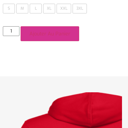
S
M
L
XL
XXL
3XL
Ajouter Au Panier