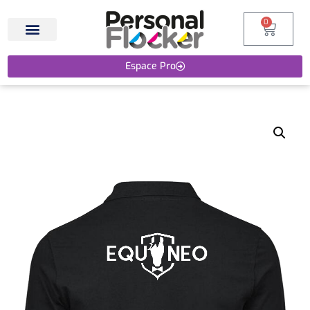
0
Espace Pro