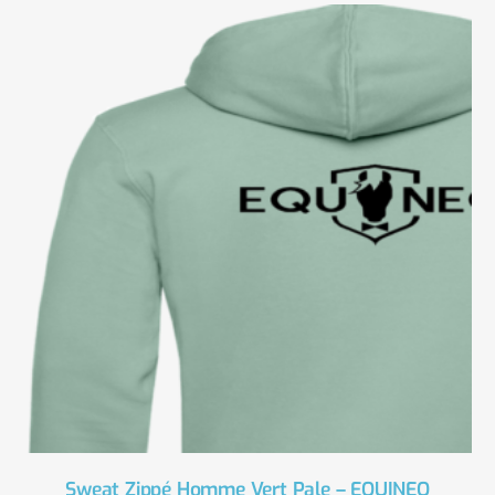
Sweat Zippé Homme Vert Pale – EQUINEO