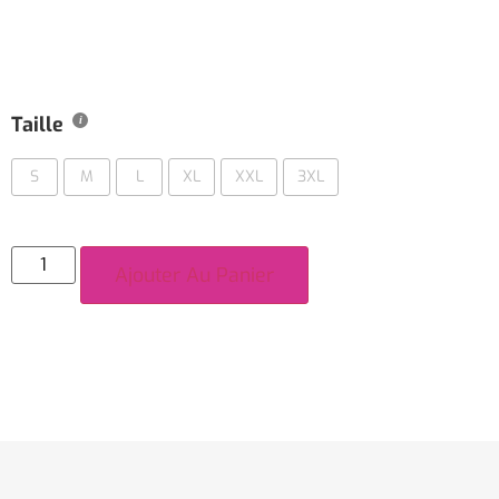
Taille
S
M
L
XL
XXL
3XL
Ajouter Au Panier