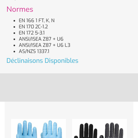
Normes
EN 166 1 FT, K, N
EN 170 2C-1.2
EN 172 5-3.1
ANSI/ISEA Z87 + U6
ANSI/ISEA Z87 + U6 L3
AS/NZS 1337.1
Déclinaisons Disponibles