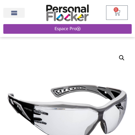
0
Espace Pro