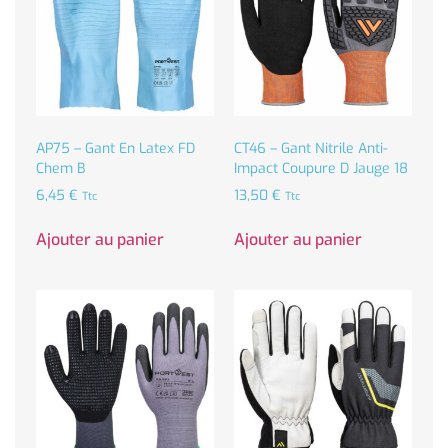
AP75 – Gant En Latex FD
CT46 – Gant Nitrile Anti-
Chem B
Impact Coupure D Jauge 18
6,45
€
13,50
€
Ttc
Ttc
Ajouter au panier
Ajouter au panier