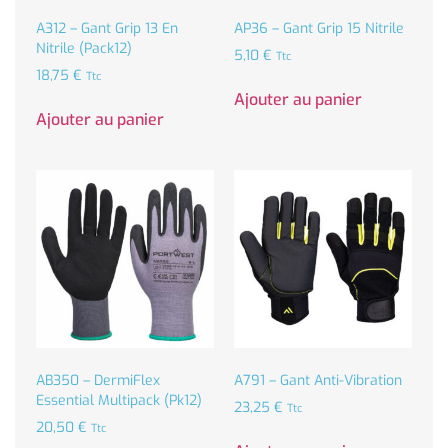
A312 – Gant Grip 13 En
AP36 – Gant Grip 15 Nitrile
Nitrile (Pack12)
5,10
€
Ttc
18,75
€
Ttc
Ajouter au panier
Ajouter au panier
AB350 – DermiFlex
A791 – Gant Anti-Vibration
Essential Multipack (Pk12)
23,25
€
Ttc
20,50
€
Ttc