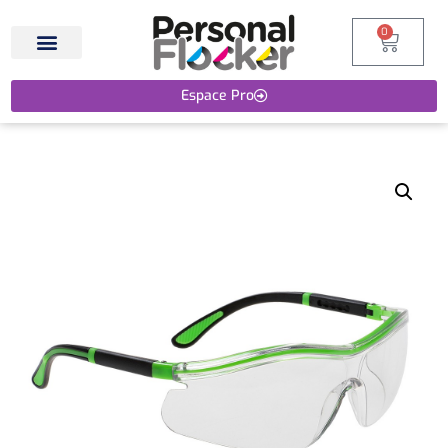
0
Espace Pro