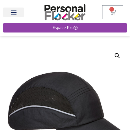
0
Espace Pro