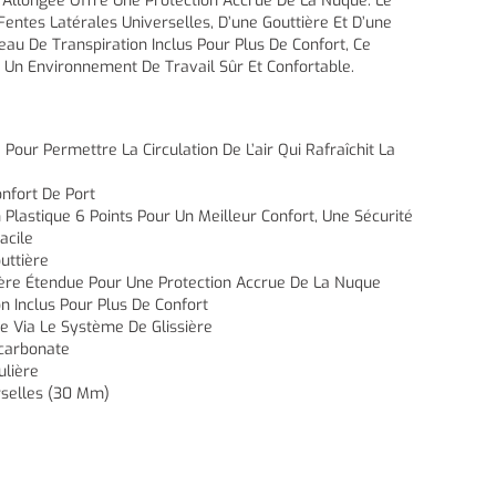
 Allongée Offre Une Protection Accrue De La Nuque. Le
ntes Latérales Universelles, D’une Gouttière Et D’une
eau De Transpiration Inclus Pour Plus De Confort, Ce
 Un Environnement De Travail Sûr Et Confortable.
Pour Permettre La Circulation De L’air Qui Rafraîchit La
nfort De Port
Plastique 6 Points Pour Un Meilleur Confort, Une Sécurité
acile
uttière
ère Étendue Pour Une Protection Accrue De La Nuque
n Inclus Pour Plus De Confort
e Via Le Système De Glissière
carbonate
ulière
rselles (30 Mm)