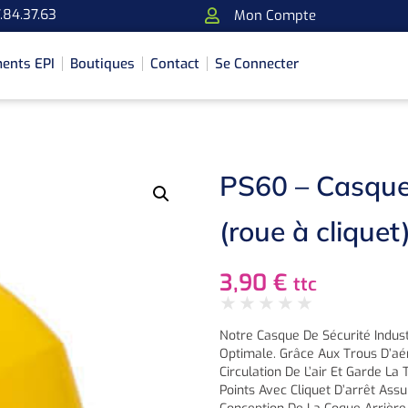
.84.37.63
Mon Compte
ents EPI
Boutiques
Contact
Se Connecter
PS60 – Casque 
(roue à cliquet
3,90
€
ttc
★
★
★
★
★
Notre Casque De Sécurité Indust
Optimale. Grâce Aux Trous D’aé
Circulation De L’air Et Garde La
Points Avec Cliquet D’arrêt Ass