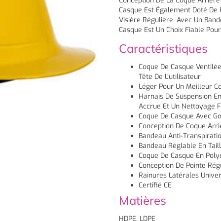
Conception De La Coque Arrière
Casque Est Également Doté De Fe
Visière Régulière. Avec Un Band
Casque Est Un Choix Fiable Pour
Caractéristiques
Coque De Casque Ventilée 
Tête De L’utilisateur
Léger Pour Un Meilleur Co
Harnais De Suspension En 
Accrue Et Un Nettoyage F
Coque De Casque Avec Go
Conception De Coque Arri
Bandeau Anti-Transpiratio
Bandeau Réglable En Taill
Coque De Casque En Poly
Conception De Pointe Rég
Rainures Latérales Unive
Certifié CE
Matières
HDPE, LDPE