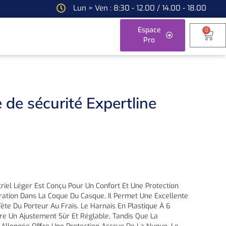
Lun > Ven : 8:30 - 12.00 / 14.00 - 18.00
Espace
0
Pro
de sécurité Expertline
)
riel Léger Est Conçu Pour Un Confort Et Une Protection
ration Dans La Coque Du Casque, Il Permet Une Excellente
 Tête Du Porteur Au Frais. Le Harnais En Plastique À 6
ure Un Ajustement Sûr Et Réglable, Tandis Que La