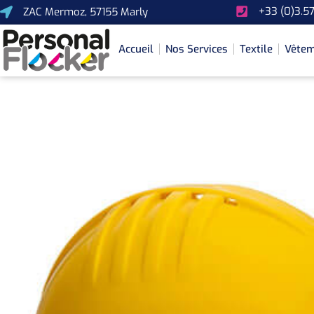
+33 (0)3.57
ZAC Mermoz, 57155 Marly
Accueil
Nos Services
Textile
Vêtem