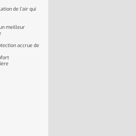
tion de l’air qui
un meilleur
e
tection accrue de
nfort
ière