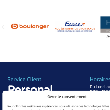
Service Client
Horaire
Du Lundi a
8:30 – 12:0
Gérer le consentement
Suivez 
Pour offrir les meilleures expériences, nous utilisons des technologies telles