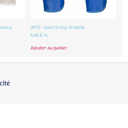
Paires)
AP72 – Gant FD Grip 15 Nitrile
6,40
€
Ttc
Ajouter au panier
cité