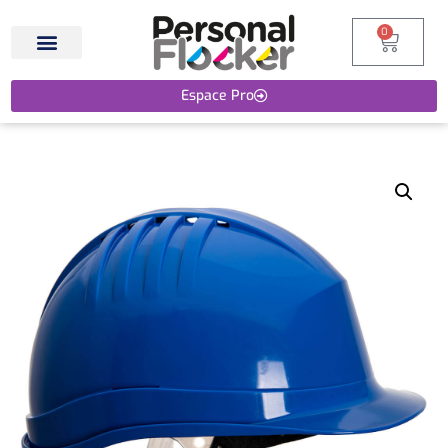
0
Espace Pro