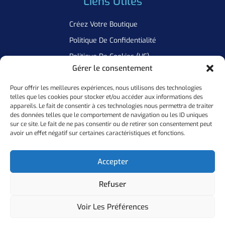
Liens Utiles
Créez Votre Boutique
Politique De Confidentialité
Politique De Cookies (UE)
Gérer le consentement
Pour offrir les meilleures expériences, nous utilisons des technologies
Newsletter
telles que les cookies pour stocker et/ou accéder aux informations des
appareils. Le fait de consentir à ces technologies nous permettra de traiter
Inscrivez Vous A Notre Newsletter Pour Ne Manquer Aucune De
des données telles que le comportement de navigation ou les ID uniques
sur ce site. Le fait de ne pas consentir ou de retirer son consentement peut
Nos Offres
avoir un effet négatif sur certaines caractéristiques et fonctions.
Ok
Accepter
Refuser
Copyright ©
2026
Personal Flocker • Website By Elixir Lab
Voir Les Préférences