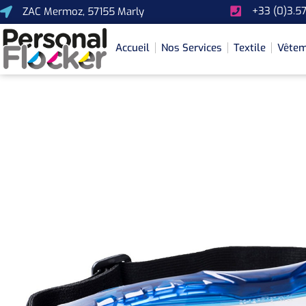
+33 (0)3.57
ZAC Mermoz, 57155 Marly
Accueil
Nos Services
Textile
Vêtem