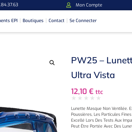
.84.37.63
Mon Compte
ents EPI
Boutiques
Contact
Se Connecter
PW25 – Lunett
Ultra Vista
12,10
€
ttc
★
★
★
★
★
Lunette Masque Non Ventilée. Ex
Poussières, Les Particules Fine
Excellé Lors Des Tests Aux Impa
Peut Être Portée Avec Des Lune