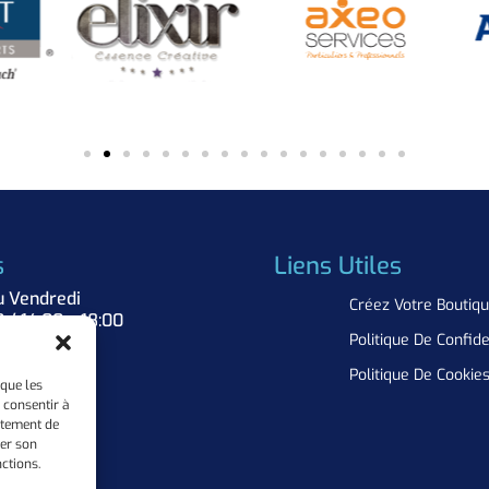
s
Liens Utiles
u Vendredi
Créez Votre Boutiq
0 / 14:00 – 18:00
Politique De Confide
Nous
Politique De Cookie
 que les
 consentir à
rtement de
rer son
ctions.