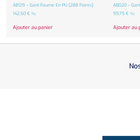
AB129 – Gant Paume En PU (288 Paires)
AB020 – Gant
142,50
€
99,75
€
Ttc
Ttc
Ajouter au panier
Ajouter au 
Nos