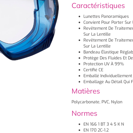
Caractéristiques
Lunettes Panoramiques
Convient Pour Porter Sur
Revêtement De Traitement
Sur La Lentille
Revêtement De Traitement
Sur La Lentille
Bandeau Élastique Réglab
Protège Des Fluides Et D
Protection UV À 99%
Certifié CE
Emballé Individuellement
Emballage Au Détail Qui F
Matières
Polycarbonate, PVC, Nylon
Normes
EN 166 1 BT 3 4 5 K N
EN 170 2C-1.2