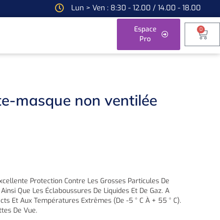
Lun > Ven : 8:30 - 12.00 / 14.00 - 18.00
Espace
0
Pro
e-masque non ventilée
cellente Protection Contre Les Grosses Particules De
s Ainsi Que Les Éclaboussures De Liquides Et De Gaz. A
cts Et Aux Températures Extrêmes (de -5 ° C À + 55 ° C).
ttes De Vue.