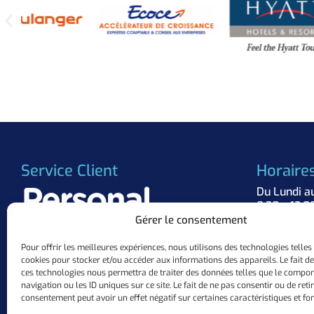
Service Client
Horaire
Du Lundi a
8:30 – 12:0
Gérer le consentement
Suivez 
Pour offrir les meilleures expériences, nous utilisons des technologies telles
cookies pour stocker et/ou accéder aux informations des appareils. Le fait de
+33 (0)3.57.84.37.63
ces technologies nous permettra de traiter des données telles que le compo
contact@personalflocker.com
navigation ou les ID uniques sur ce site. Le fait de ne pas consentir ou de reti
10 ZAC Mermoz, 57155 Marly
consentement peut avoir un effet négatif sur certaines caractéristiques et fon