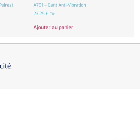
Paires)
A791 – Gant Anti-Vibration
23,25
€
Ttc
Ajouter au panier
cité