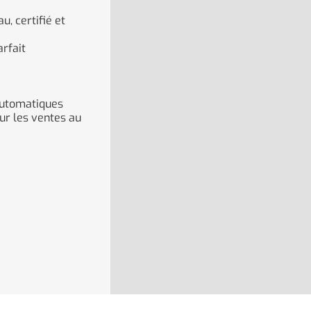
, certifié et
rfait
automatiques
our les ventes au