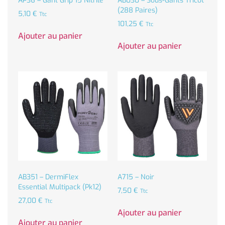
AP36 – Gant Grip 15 Nitrile
AB030 – Sous-Gants Tricot
(288 Paires)
5,10
€
Ttc
101,25
€
Ttc
Ajouter au panier
Ajouter au panier
AB351 – DermiFlex
A715 – Noir
Essential Multipack (Pk12)
7,50
€
Ttc
27,00
€
Ttc
Ajouter au panier
Ajouter au panier