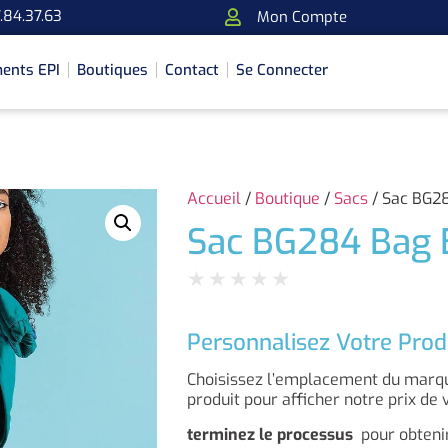
.84.37.63
Mon Compte
ents EPI
Boutiques
Contact
Se Connecter
Accueil
/
Boutique
/
Sacs
/ Sac BG2
Sac BG284 Bag 
★
★
★
★
★
Personnalisez Votre Prod
Choisissez l’emplacement du marqua
produit pour afficher notre prix de 
terminez le processus
pour obtenir