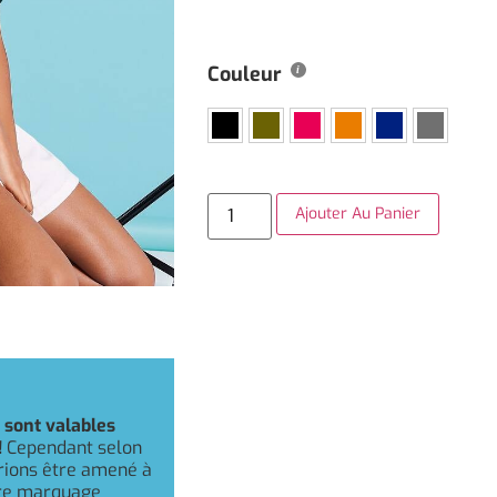
Couleur
Ajouter Au Panier
r
sont valables
!
Cependant selon
rrions être amené à
otre marquage