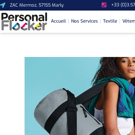
+33 (0)3.57
ZAC Mermoz, 57155 Marly
Accueil
Nos Services
Textile
Vêtem