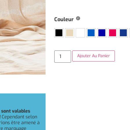
Couleur
Ajouter Au Panier
r
sont valables
!
Cependant selon
rrions être amené à
otre marquage