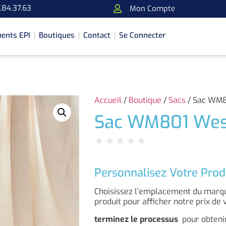
.84.37.63
Mon Compte
ents EPI
Boutiques
Contact
Se Connecter
Accueil
/
Boutique
/
Sacs
/ Sac WM8
Sac WM801 West
★
★
★
★
★
Personnalisez Votre Prod
Choisissez l’emplacement du marqua
produit pour afficher notre prix de 
terminez le processus
pour obtenir