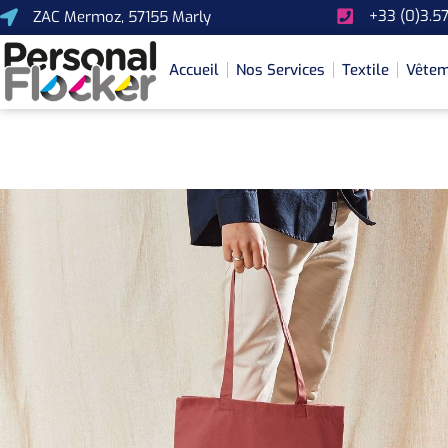
+33 (0)3.57
ZAC Mermoz, 57155 Marly
Accueil
Nos Services
Textile
Vêtem