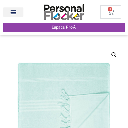
0
Espace Pro