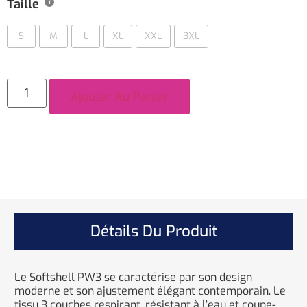
Taille
S
M
L
XL
XXL
3XL
Ajouter Au Panier
Détails Du Produit
Le Softshell PW3 se caractérise par son design
moderne et son ajustement élégant contemporain. Le
tissu 3 couches respirant, résistant à l’eau et coupe-