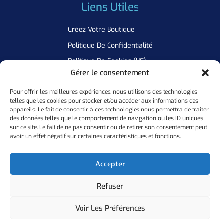
Liens Utiles
Créez Votre Boutique
Politique De Confidentialité
Politique De Cookies (UE)
Gérer le consentement
Pour offrir les meilleures expériences, nous utilisons des technologies
Newsletter
telles que les cookies pour stocker et/ou accéder aux informations des
appareils. Le fait de consentir à ces technologies nous permettra de traiter
Inscrivez Vous A Notre Newsletter Pour Ne Manquer Aucune De
des données telles que le comportement de navigation ou les ID uniques
sur ce site. Le fait de ne pas consentir ou de retirer son consentement peut
Nos Offres
avoir un effet négatif sur certaines caractéristiques et fonctions.
Ok
Accepter
Refuser
Copyright ©
2026
Personal Flocker • Website By Elixir Lab
Voir Les Préférences