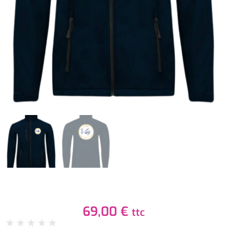
69,00
€
ttc
★
★
★
★
★