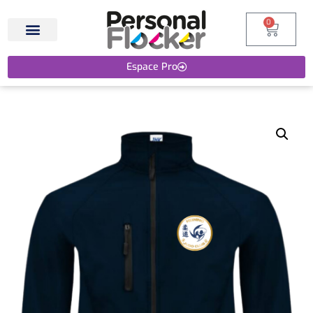
0
Espace Pro