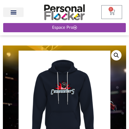
0
Espace Pro