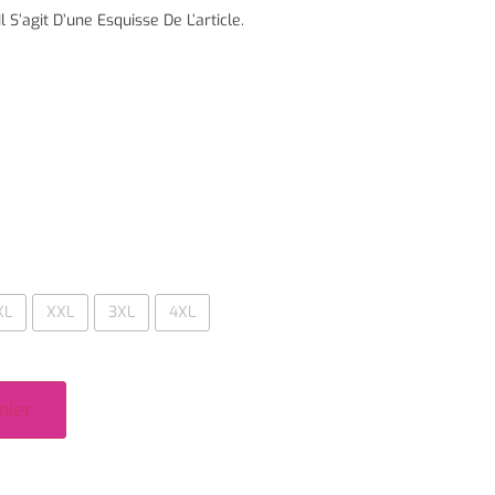
 S’agit D’une Esquisse De L’article.
XL
XXL
3XL
4XL
nier