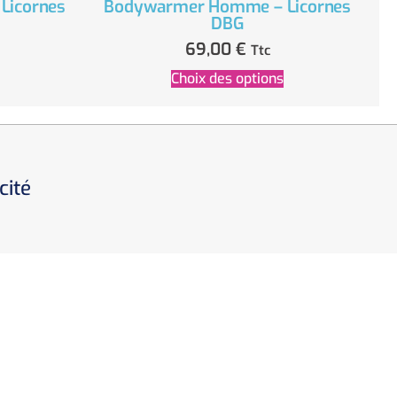
Licornes
Bodywarmer Homme – Licornes
DBG
69,00
€
Ttc
Choix des options
cité