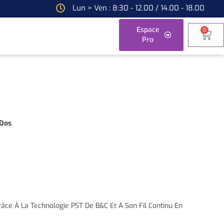
Lun > Ven : 8:30 - 12.00 / 14.00 - 18.00
Espace
0
Pro
 Dos
râce À La Technologie PST De B&C Et À Son Fil Continu En