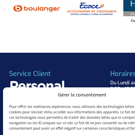
Service Client
Horaire
Du Lundi a
8:30 – 12:0
Gérer le consentement
Suivez 
Pour offrir les meilleures expériences, nous utilisons des technologies telles
cookies pour stocker et/ou accéder aux informations des appareils. Le fait de
+33 (0)3.57.84.37.63
ces technologies nous permettra de traiter des données telles que le compo
contact@personalflocker.com
navigation ou les ID uniques sur ce site. Le fait de ne pas consentir ou de reti
10 ZAC Mermoz, 57155 Marly
consentement peut avoir un effet négatif sur certaines caractéristiques et fon