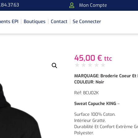
.84.37.63
Mon Compte
ents EPI
Boutiques
Contact
Se Connecter
45,00
€
ttc
★
★
★
★
★
MARQUAGE: Broderie Coeur Et
COULEUR: Noir
Réf: BCU02K
Sweat Capuche KING
–
Surface 100% Coton.
Intérieur Gratté.
Durabilité Et Confort Extrême G
Polyester.