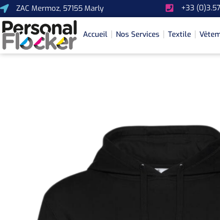
+33 (0)3.57
ZAC Mermoz, 57155 Marly
Accueil
Nos Services
Textile
Vêtem