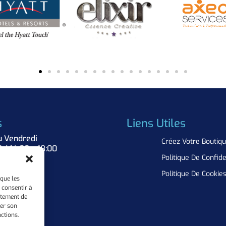
s
Liens Utiles
u Vendredi
Créez Votre Boutiq
0 / 14:00 – 18:00
Politique De Confide
Nous
Politique De Cookie
 que les
 consentir à
rtement de
rer son
ctions.