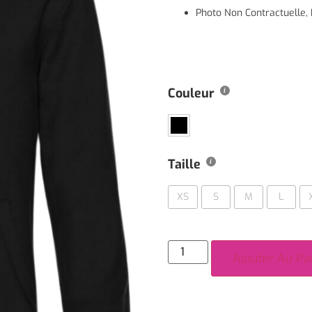
Photo Non Contractuelle, Il
Couleur
Taille
XS
S
M
L
Ajouter Au Pa