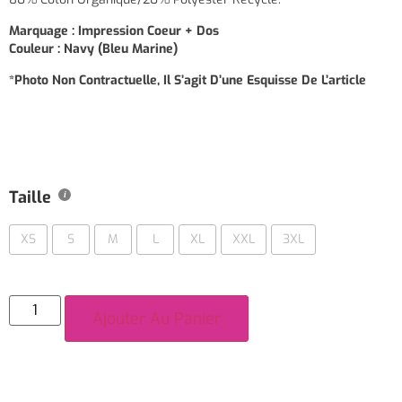
Marquage : Impression Coeur + Dos
Couleur : Navy (Bleu Marine)
*Photo Non Contractuelle, Il S’agit D’une Esquisse De L’article
Taille
XS
S
M
L
XL
XXL
3XL
Ajouter Au Panier