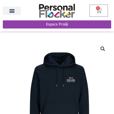
0
Espace Pro