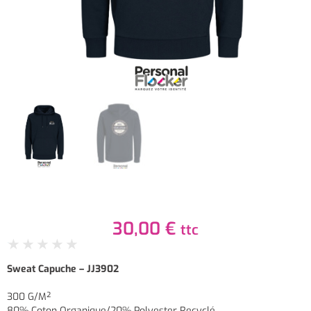
30,00
€
ttc
★
★
★
★
★
Sweat Capuche – JJ3902
300 G/m²
80% Coton Organique/20% Polyester Recyclé.