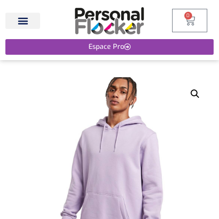
0
Espace Pro