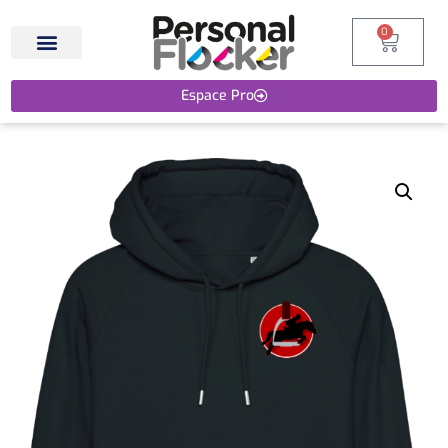
0
Espace Pro