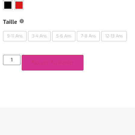
Taille
9-11 Ans
3-4 Ans
5-6 Ans
7-8 Ans
12-13 Ans
Ajouter Au Panier