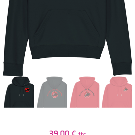
39,00
€
ttc