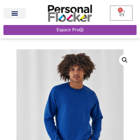
0
Espace Pro