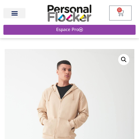
0
Espace Pro