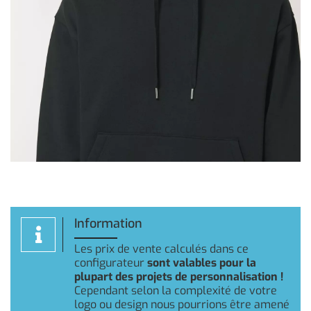
Information
Les prix de vente calculés dans ce
configurateur
sont valables pour la
plupart des projets de personnalisation !
Cependant selon la complexité de votre
logo ou design nous pourrions être amené